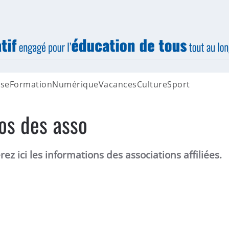
sse
Formation
Numérique
Vacances
Culture
Sport
fos des asso
ez ici les informations des associations affiliées.