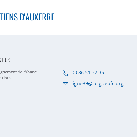
ETIENS D'AUXERRE
CTER
ignement
de l'
Yonne
03 86 51 32 35
airions
ligue89@laliguebfc.org