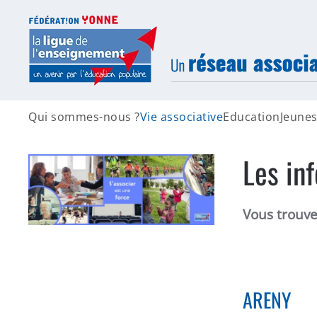
Accéder au contenu principal
Qui sommes-nous ?
Vie associative
Education
Jeune
Les in
Vous trouver
ARENY